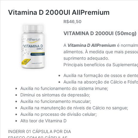
Vitamina D 2000UI AllPremium
R$
46,50
VITAMINA D 2000UI (50mcg
A
Vitamina D AllPremium
é normalme
alimentos. À medida que mais pesso
suprimento adequado.
Principais benefícios da Suplement
Auxilia na formação de ossos e dente
Auxilia na absorção de Cálcio e Fósfo
Auxilia no funcionamento do sistema imune;
Diminui os sintomas da depressão;
Auxilia no funcionamento muscular;
Auxilia na manutenção de níveis de Cálcio no sangue;
Auxilia no processo de divisão celular;
Alto teor de Vitamina D
INGERIR 01 CÁPSULA POR DIA
FRASCO COM 60 CÁPSULAS