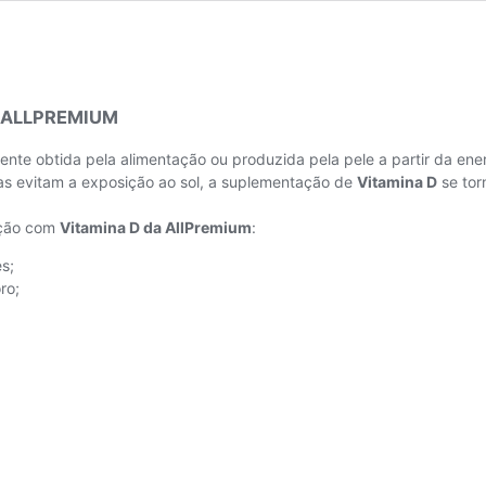
) ALLPREMIUM
nte obtida pela alimentação ou produzida pela pele a partir da ener
as evitam a exposição ao sol, a suplementação de
Vitamina D
se tor
ação com
Vitamina D da AllPremium
:
s;
ro;