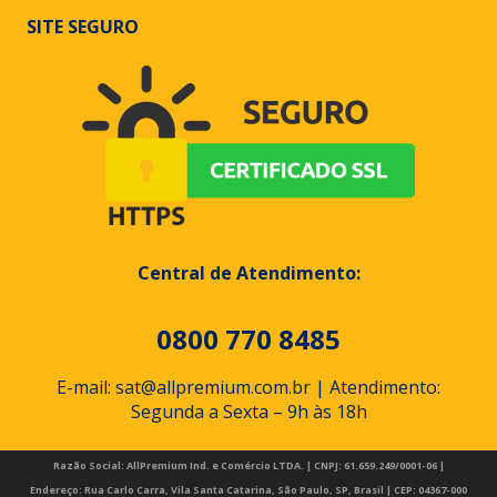
SITE SEGURO
Central de Atendimento:
0800 770 8485
E-mail: sat@allpremium.com.br | Atendimento:
Segunda a Sexta – 9h às 18h
Razão Social: AllPremium Ind. e Comércio LTDA. | CNPJ: 61.659.249/0001-06 |
Endereço: Rua Carlo Carra, Vila Santa Catarina, São Paulo, SP, Brasil | CEP: 04367-000